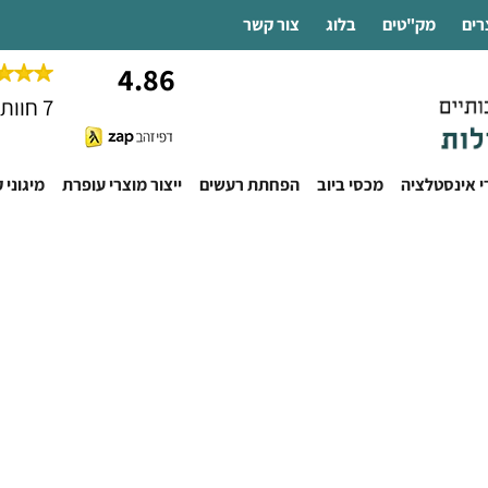
רים
מק"טים
בלוג
צור קשר
4.86
7 חוות דעת
רי אינסטלציה
מכסי ביוב
הפחתת רעשים
ייצור מוצרי עופרת
מיגוני 