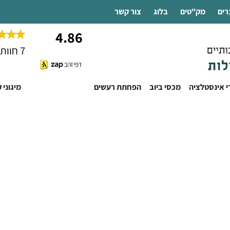
רים
מק"טים
בלוג
צור קשר
4.86
7 חוות דעת
רי אינסטלציה
מכסי ביוב
הפחתת רעשים
ייצור מוצרי עופרת
מיגוני 