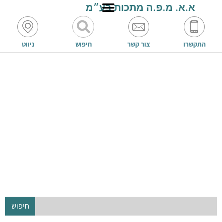
א.א. מ.פ.ה מתכות בע״מ
התקשרו
צור קשר
חיפוש
ניווט
חיפוש